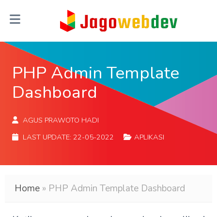
PHP Admin Template
Dashboard
AGUS PRAWOTO HADI
LAST UPDATE:
22-05-2022
APLIKASI
Home
»
PHP Admin Template Dashboard