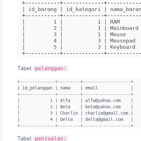
+-----------+-------------+-----------
| id_barang | id_kategori | nama_baran
+-----------+-------------+-----------
|         1 |           1 | RAM       
|         2 |           1 | Mainboard 
|         3 |           1 | Mouse     
|         4 |           3 | Mousepad  
|         5 |           3 | Keyboard  
+-----------+-------------+----------
Tabel
pelanggan:
+--------------+---------+-------------------+

| id_pelanggan | nama    | email             |

+--------------+---------+-------------------+

|            1 | Alfa    | alfa@yahoo.com    |

|            2 | Beta    | beta@yahoo.com    |

|            3 | Charlie | charlie@gmail.com |

|            4 | Delta   | delta@gmail.com   |

+--------------+---------+-------------------+
Tabel
penjualan: