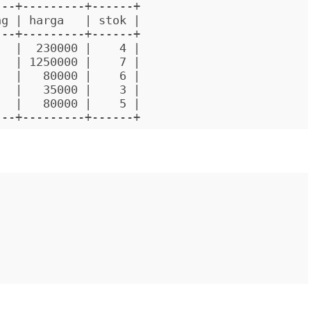
--+---------+------+

g | harga   | stok |

--+---------+------+

  |  230000 |    4 |

  | 1250000 |    7 |

  |   80000 |    6 |

  |   35000 |    3 |

  |   80000 |    5 |

---+---------+------+