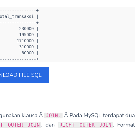
---------------+

otal_transaksi |

---------------+

        230000 |

        195000 |

       1710000 |

        310000 |

         80000 |

---------------+
LOAD FILE SQL
gunakan klausa Â
Â Pada MySQL terdapat dua
JOIN.
, dan
. Format
FT OUTER JOIN
RIGHT OUTER JOIN