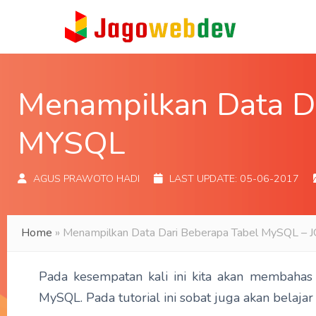
Menampilkan Data D
MYSQL
AGUS PRAWOTO HADI
LAST UPDATE:
05-06-2017
Home
»
Menampilkan Data Dari Beberapa Tabel MySQL –
Pada kesempatan kali ini kita akan membahas
MySQL. Pada tutorial ini sobat juga akan bela