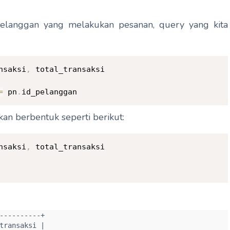
pelanggan yang melakukan pesanan, query yang kita
nsaksi
,
=
 pn
.
id_pelanggan
kan berbentuk seperti berikut:
nsaksi
,
---------+

ransaksi |
