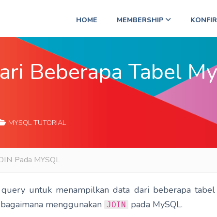
HOME
MEMBERSHIP
KONFI
ari Beberapa Tabel M
MYSQL TUTORIAL
 JOIN Pada MYSQL
 query untuk menampilkan data dari beberapa tabel
jar bagaimana menggunakan
pada MySQL.
JOIN