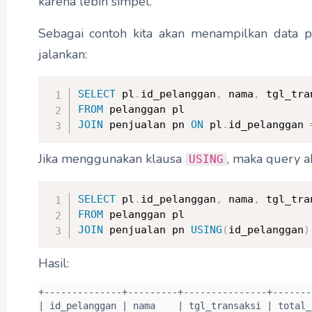
karena lebih simpel.
Sebagai contoh kita akan menampilkan data 
jalankan:
SELECT
 pl
.
id_pelanggan
,
 nama
,
 tgl_tra
FROM
JOIN
 penjualan pn 
ON
 pl
.
id_pelanggan 
Jika menggunakan klausa
, maka query a
USING
SELECT
 pl
.
id_pelanggan
,
 nama
,
 tgl_tra
FROM
JOIN
 penjualan pn 
USING
(
id_pelanggan
)
Hasil:
+--------------+---------+---------------+--------
| id_pelanggan | nama    | tgl_transaksi | total_t