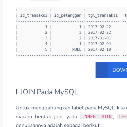
+--------------+--------------+---------------+--
| id_transaksi | id_pelanggan | tgl_transaksi | t
+--------------+--------------+---------------+--
|            1 |            1 | 2017-02-22    |  
|            2 |            3 | 2017-02-22    |  
|            3 |            2 | 2017-01-01    |  
|            4 |            1 | 2017-02-04    |  
|            5 |         NULL | 2017-02-10    |  
+--------------+--------------+---------------+--
DOWN
I. JOIN Pada MySQL
Untuk menggabungkan tabel pada MySQL, kita 
macam bentuk join, yaitu
,
INNER JOIN
LE
penulisannya adalah sebagai berikut: