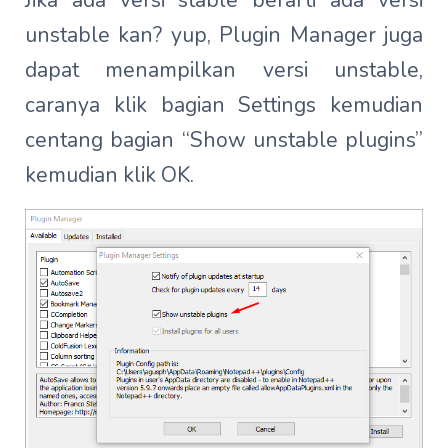
Jika ada versi stable berarti ada versi
unstable kan? yup, Plugin Manager juga
dapat menampilkan versi unstable,
caranya klik bagian Settings kemudian
centang bagian “Show unstable plugins”
kemudian klik OK.