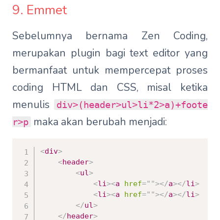
9. Emmet
Sebelumnya bernama Zen Coding,
merupakan plugin bagi text editor yang
bermanfaat untuk mempercepat proses
coding HTML dan CSS, misal ketika
menulis
div>(header>ul>li*2>a)+foote
maka akan berubah menjadi:
r>p
<
div
>
<
header
>
<
ul
>
<
li
>
<
a
href
=
"
"
>
</
a
>
</
li
>
<
li
>
<
a
href
=
"
"
>
</
a
>
</
li
>
</
ul
>
</
header
>