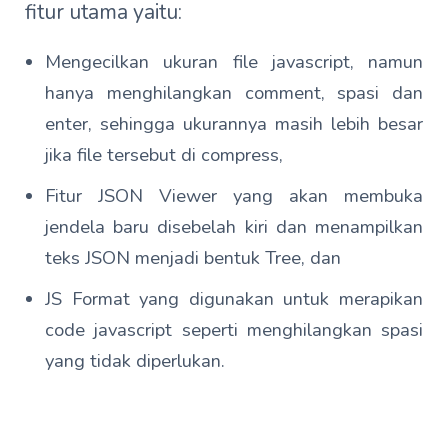
fitur utama yaitu:
Mengecilkan ukuran file javascript, namun
hanya menghilangkan comment, spasi dan
enter, sehingga ukurannya masih lebih besar
jika file tersebut di compress,
Fitur JSON Viewer yang akan membuka
jendela baru disebelah kiri dan menampilkan
teks JSON menjadi bentuk Tree, dan
JS Format yang digunakan untuk merapikan
code javascript seperti menghilangkan spasi
yang tidak diperlukan.