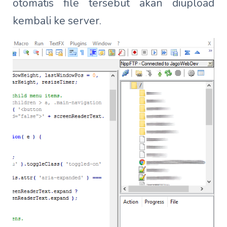
otomatis file tersebut akan diupload
kembali ke server.