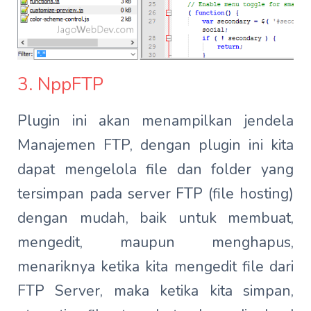
3. NppFTP
Plugin ini akan menampilkan jendela
Manajemen FTP, dengan plugin ini kita
dapat mengelola file dan folder yang
tersimpan pada server FTP (file hosting)
dengan mudah, baik untuk membuat,
mengedit, maupun menghapus,
menariknya ketika kita mengedit file dari
FTP Server, maka ketika kita simpan,