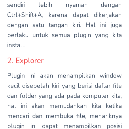
sendiri lebih nyaman dengan
Ctrl+Shift+A, karena dapat dikerjakan
dengan satu tangan kiri. Hal ini juga
berlaku untuk semua plugin yang kita
install.
2. Explorer
Plugin ini akan menampilkan window
kecil disebelah kiri yang berisi daftar file
dan folder yang ada pada komputer kita,
hal ini akan memudahkan kita ketika
mencari dan membuka file, menariknya
plugin ini dapat menampilkan posisi