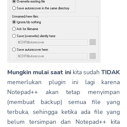
Mungkin mulai saat ini
kita sudah
TIDAK
memerlukan plugin ini lagi karena
Notepad++ akan tetap menyimpan
(membuat backup) semua file yang
terbuka, sehingga ketika ada file yang
belum tersimpan dan Notepad++ kita