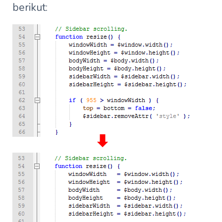
berikut: