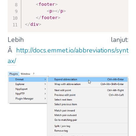
<
footer
>
<
p
>
</
p
>
</
footer
>
</
div
>
Lebih lanjut:
Â
http://docs.emmet.io/abbreviations/synt
ax/