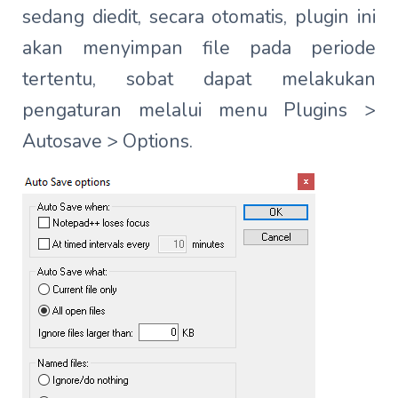
sedang diedit, secara otomatis, plugin ini
akan menyimpan file pada periode
tertentu, sobat dapat melakukan
pengaturan melalui menu Plugins >
Autosave > Options.