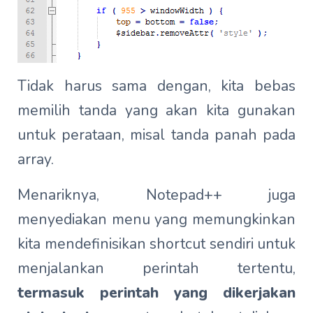
Tidak harus sama dengan, kita bebas
memilih tanda yang akan kita gunakan
untuk perataan, misal tanda panah pada
array.
Menariknya, Notepad++ juga
menyediakan menu yang memungkinkan
kita mendefinisikan shortcut sendiri untuk
menjalankan perintah tertentu,
termasuk perintah yang dikerjakan