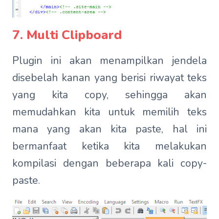
7. Multi Clipboard
Plugin ini akan menampilkan jendela
disebelah kanan yang berisi riwayat teks
yang kita copy, sehingga akan
memudahkan kita untuk memilih teks
mana yang akan kita paste, hal ini
bermanfaat ketika kita melakukan
kompilasi dengan beberapa kali copy-
paste.