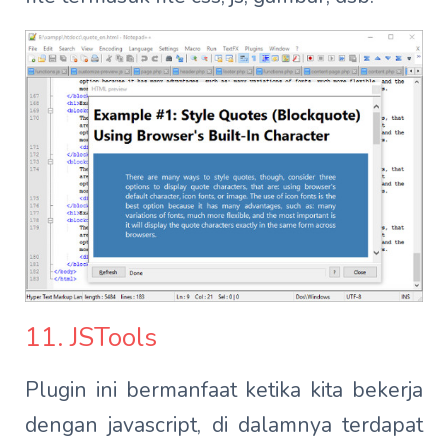
11. JSTools
Plugin ini bermanfaat ketika kita bekerja
dengan javascript, di dalamnya terdapat