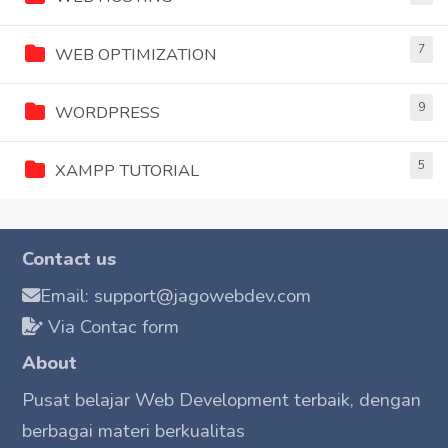
7
WEB OPTIMIZATION
9
WORDPRESS
5
XAMPP TUTORIAL
Contact us
Email: support@jagowebdev.com
Via Contac form
About
Pusat belajar Web Development terbaik, dengan
berbagai materi berkualitas