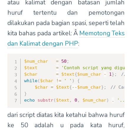
atau kalimat dengan batasan jumlah
huruf tertentu dan pemotongan
dilakukan pada bagian spasi, seperti telah
kita bahas pada artikel: Â
Memotong Teks
dan Kalimat dengan PHP
:
$num_char
=
50
;
$text
=
'Contoh script yang diguna
$char
=
$text
{
$num_char
-
1
}
;
//am
while
(
$char
!=
' '
)
{
$char
=
$text
{
--
$num_char
}
;
// Cari 
}
echo
substr
(
$text
,
0
,
$num_char
)
.
'...'
dari script diatas kita ketahui bahwa huruf
ke 50 adalah u pada kata huruf,