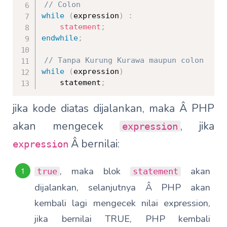
// Colon
while
(
expression
)
:
statement
;
endwhile
;
// Tanpa Kurung Kurawa maupun colon
while
(
expression
)
    statement
;
jika kode diatas dijalankan, maka Â PHP
akan mengecek
, jika
expression
Â
bernilai:
expression
, maka blok
akan
true
statement
dijalankan, selanjutnya Â PHP akan
kembali lagi mengecek nilai expression,
jika bernilai TRUE, PHP kembali