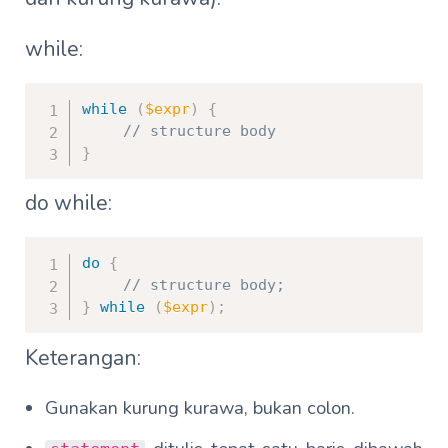
while:
while
(
$expr
)
{
// structure body
}
do while:
do
{
// structure body;
}
while
(
$expr
)
;
Keterangan:
Gunakan kurung kurawa, bukan colon.