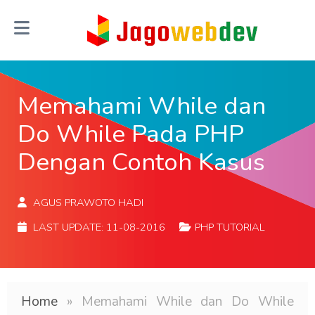
Memahami While dan
Do While Pada PHP
Dengan Contoh Kasus
AGUS PRAWOTO HADI
LAST UPDATE:
11-08-2016
PHP TUTORIAL
Home
»
Memahami While dan Do While