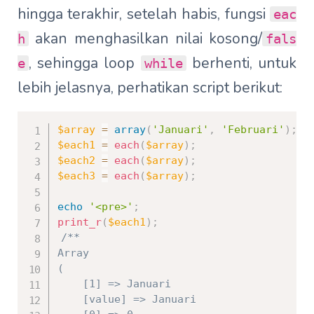
hingga terakhir, setelah habis, fungsi
eac
akan menghasilkan nilai kosong/
h
fals
, sehingga loop
berhenti, untuk
e
while
lebih jelasnya, perhatikan script berikut:
$array
=
array
(
'Januari'
,
'Februari'
)
;
$each1
=
each
(
$array
)
;
$each2
=
each
(
$array
)
;
$each3
=
each
(
$array
)
;
echo
'<pre>'
;
print_r
(
$each1
)
;
/**

Array

(

    [1] => Januari

    [value] => Januari
