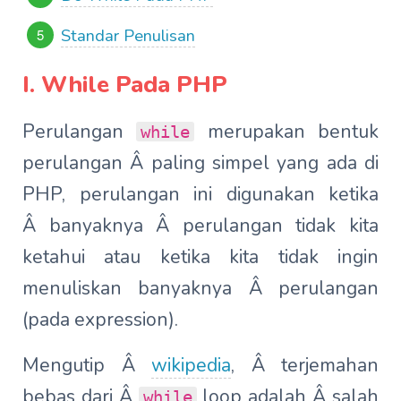
Standar Penulisan
I. While Pada PHP
Perulangan
merupakan bentuk
while
perulangan Â paling simpel yang ada di
PHP, perulangan ini digunakan ketika
Â banyaknya Â perulangan tidak kita
ketahui atau ketika kita tidak ingin
menuliskan banyaknya Â perulangan
(pada expression).
Mengutip Â
wikipedia
, Â terjemahan
bebas dari Â
loop adalah Â salah
while