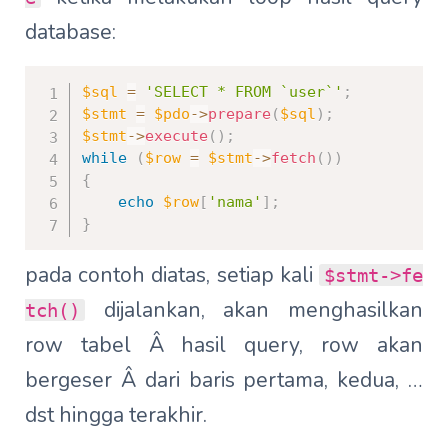
database:
$sql
=
'SELECT * FROM `user`'
;
$stmt
=
$pdo
->
prepare
(
$sql
)
;
$stmt
->
execute
(
)
;
while
(
$row
=
$stmt
->
fetch
(
)
)
{
echo
$row
[
'nama'
]
;
}
pada contoh diatas, setiap kali
$stmt->fe
dijalankan, akan menghasilkan
tch()
row tabel Â hasil query, row akan
bergeser Â dari baris pertama, kedua, …
dst hingga terakhir.