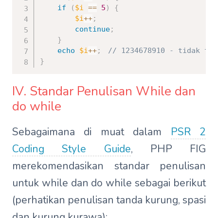
if
(
$i
==
5
)
{
$i
++
;
continue
;
}
echo
$i
++
;
// 1234678910 - tidak ter
}
IV. Standar Penulisan While dan
do while
Sebagaimana di muat dalam
PSR 2
Coding Style Guide
, PHP FIG
merekomendasikan standar penulisan
untuk while dan do while sebagai berikut
(perhatikan penulisan tanda kurung, spasi
dan kurung kurawa):