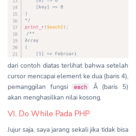
    [0] => 0

    [key] => 0

)

*/
print_r
(
$each2
)
;
/**

Array

(

    [1] => Februari

    [value] => Februari

dari contoh diatas terlihat bahwa setelah
    [0] => 1

    [key] => 1

cursor mencapai element ke dua (baris 4),
)

pemanggilan fungsi
Â (baris 5)
each
*/
print_r
(
$each3
)
;
akan menghasilkan nilai kosong.
/**

VI. Do While Pada PHP
*/
Jujur saja, saya jarang sekali jika tidak bisa