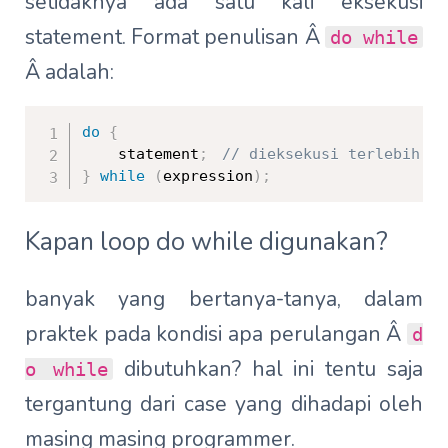
setidaknya ada satu kali eksekusi
statement. Format penulisan Â
do while
Â adalah:
do
{
	statement
;
// dieksekusi terlebih da
}
while
(
expression
)
;
Kapan loop do while digunakan?
banyak yang bertanya-tanya, dalam
praktek pada kondisi apa perulangan Â
d
dibutuhkan? hal ini tentu saja
o while
tergantung dari case yang dihadapi oleh
masing masing programmer.