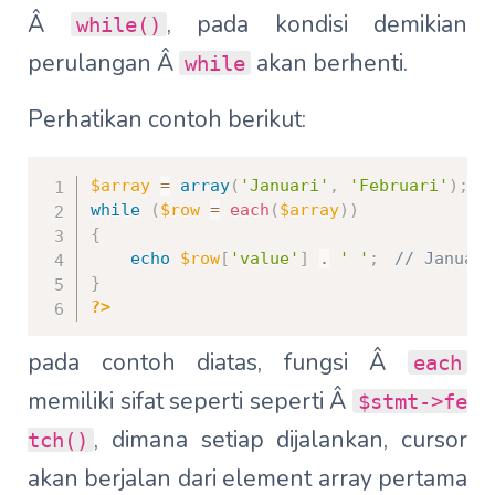
Â
, pada kondisi demikian
while()
perulangan Â
akan berhenti.
while
Perhatikan contoh berikut:
$array
=
array
(
'Januari'
,
'Februari'
)
;
while
(
$row
=
each
(
$array
)
)
{
echo
$row
[
'value'
]
.
' '
;
// Januari
}
?>
pada contoh diatas, fungsi Â
each
memiliki sifat seperti seperti Â
$stmt->fe
, dimana setiap dijalankan, cursor
tch()
akan berjalan dari element array pertama