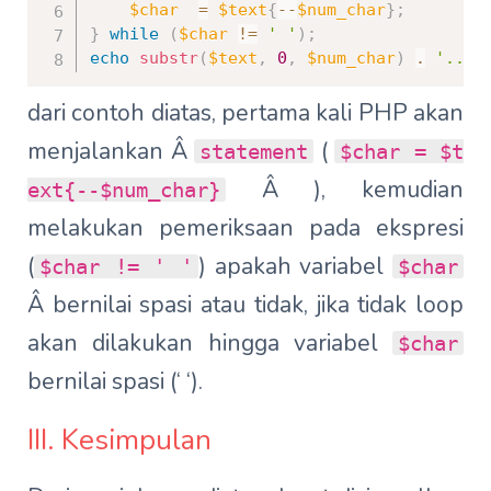
$char
=
$text
{
--
$num_char
}
;
}
while
(
$char
!=
' '
)
;
echo
substr
(
$text
,
0
,
$num_char
)
.
'...'
dari contoh diatas, pertama kali PHP akan
menjalankan Â
(
statement
$char = $t
Â ), kemudian
ext{--$num_char}
melakukan pemeriksaan pada ekspresi
(
) apakah variabel
$char != ' '
$char
Â bernilai spasi atau tidak, jika tidak loop
akan dilakukan hingga variabel
$char
bernilai spasi (‘ ‘).
III. Kesimpulan