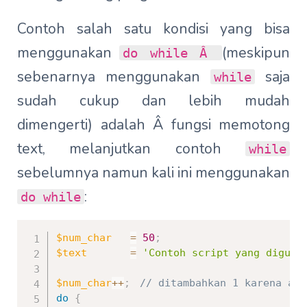
Contoh salah satu kondisi yang bisa
menggunakan
(meskipun
do while Â
sebenarnya menggunakan
saja
while
sudah cukup dan lebih mudah
dimengerti) adalah Â fungsi memotong
text, melanjutkan contoh
while
sebelumnya namun kali ini menggunakan
:
do while
$num_char
=
50
;
$text
=
'Contoh script yang diguna
$num_char
++
;
// ditambahkan 1 karena aka
do
{