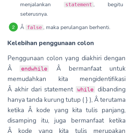
menjalankan
, begitu
statement
seterusnya.
Â
, maka perulangan berhenti.
false
Kelebihan penggunaan colon
Penggunaan colon yang diakhiri dengan
Â
Â bermanfaat untuk
endwhile
memudahkan kita mengidentifikasi
Â akhir dari statement
dibanding
while
hanya tanda kurung tutup ( } ), Â
terutama
ketika Â kode yang kita tulis panjang,
disamping itu, juga bermanfaat ketika
Â kode yang kita tulis merupakan