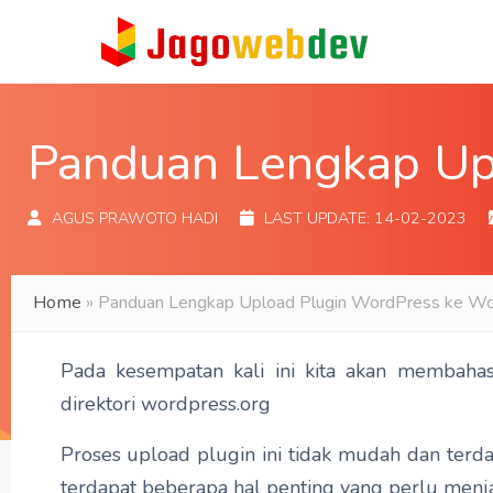
Panduan Lengkap Up
AGUS PRAWOTO HADI
LAST UPDATE:
14-02-2023
Home
»
Panduan Lengkap Upload Plugin WordPress ke Wo
Pada kesempatan kali ini kita akan membaha
direktori wordpress.org
Proses upload plugin ini tidak mudah dan terda
terdapat beberapa hal penting yang perlu menja