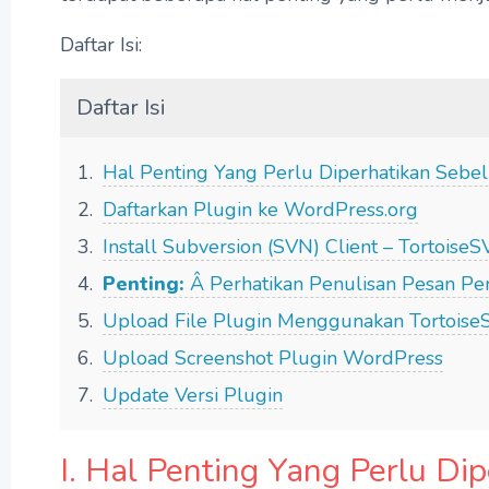
Daftar Isi:
Daftar Isi
Hal Penting Yang Perlu Diperhatikan Seb
Daftarkan Plugin ke WordPress.org
Install Subversion (SVN) Client – Tortoise
Penting:
Â Perhatikan Penulisan Pesan P
Upload File Plugin Menggunakan Tortois
Upload Screenshot Plugin WordPress
Update Versi Plugin
I. Hal Penting Yang Perlu D