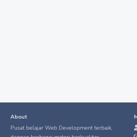
About
M
Pusat belajar Web Development terbaik,
dengan berbagai materi berkualitas