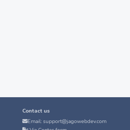
Contact us
Email: support@jagowebdev.com
Via Contac form