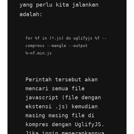
yang perlu kita jalankan 
adalah:
for %f in (*.js) do uglifyjs %f --
compress --mangle --output 
%~nf.min.js
Perintah tersebut akan 
mencari semua file 
javascript (file dengan 
ekstensi .js) kemudian 
masing masing file di 
kompres dengan UglifyJS. 
Jika ingin menerapkannya 