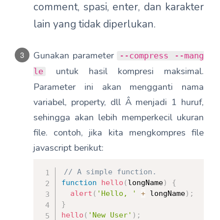
comment, spasi, enter, dan karakter
lain yang tidak diperlukan.
Gunakan parameter
--compress --mang
untuk hasil kompresi maksimal.
le
Parameter ini akan mengganti nama
variabel, property, dll Â menjadi 1 huruf,
sehingga akan lebih memperkecil ukuran
file. contoh, jika kita mengkompres file
javascript berikut:
// A simple function.
function
hello
(
longName
)
{
alert
(
'Hello, '
+
 longName
)
;
}
hello
(
'New User'
)
;