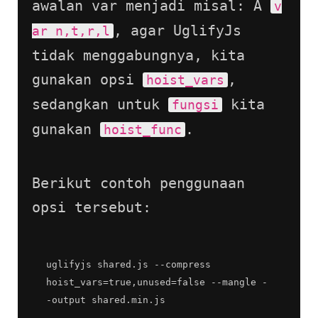
awalan var menjadi misal: Â 
v
, agar UglifyJs 
ar n,t,r,l
tidak menggabungnya, kita 
gunakan opsi 
, 
hoist_vars
sedangkan untuk 
 kita 
fungsi
gunakan 
.
hoist_func
Berikut contoh penggunaan 
opsi tersebut:
uglifyjs shared.js --compress 
hoist_vars=true,unused=false --mangle -
-output shared.min.js