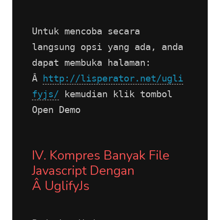
Untuk mencoba secara 
langsung opsi yang ada, anda 
dapat membuka halaman: 
Â 
http://lisperator.net/ugli
fyjs/
 kemudian klik tombol 
Open Demo
IV. Kompres Banyak File 
Javascript Dengan 
Â UglifyJs