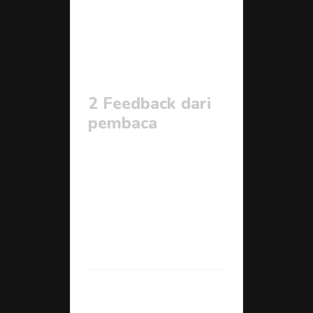
2 Feedback dari 
pembaca			