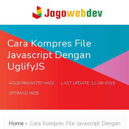
Cara Kompres File
Javascript Dengan
UglifyJS
AGUS PRAWOTO HADI
LAST UPDATE:
11-08-2016
OPTIMASI WEB
Home
»
Cara Kompres File Javascript Dengan