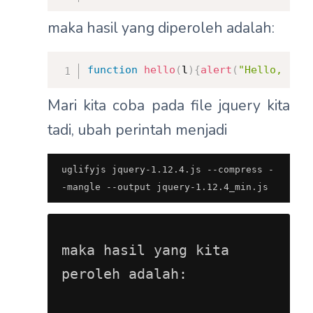
maka hasil yang diperoleh adalah:
function
hello
(
l
)
{
alert
(
"Hello, "
+
l
Mari kita coba pada file jquery kita
tadi, ubah perintah menjadi
uglifyjs jquery-1.12.4.js --compress -
-mangle --output jquery-1.12.4_min.js
maka hasil yang kita 
peroleh adalah: