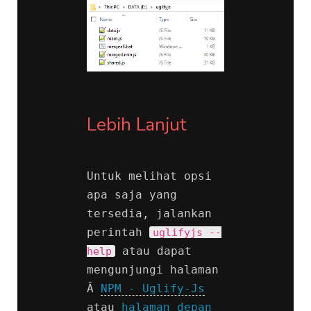
Lebih Lanjut
Untuk melihat opsi 
apa saja yang 
tersedia, jalankan 
perintah 
uglifyjs --
 atau dapat 
help
mengunjungi halaman 
Â 
NPM - Uglify-Js
atau 
halaman depan 