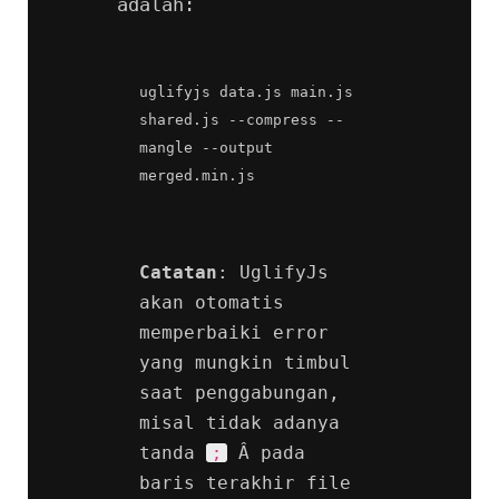
adalah:
uglifyjs data.js main.js 
shared.js --compress --
mangle --output 
merged.min.js
Catatan
: UglifyJs 
akan otomatis 
memperbaiki error 
yang mungkin timbul 
saat penggabungan, 
misal tidak adanya 
tanda 
 Â pada 
;
baris terakhir file 