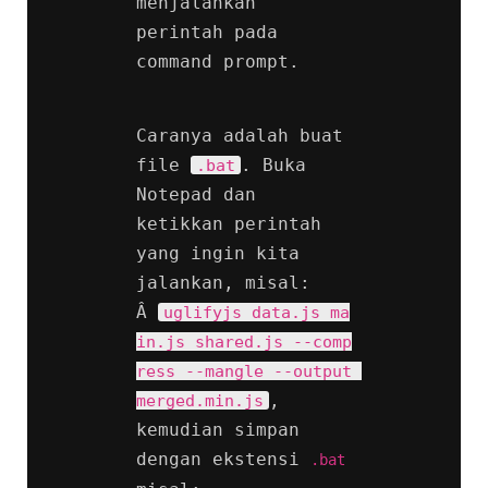
menjalankan 
perintah pada 
command prompt.
Caranya adalah buat 
file 
. Buka 
.bat
Notepad dan 
ketikkan perintah 
yang ingin kita 
jalankan, misal: 
Â 
uglifyjs data.js ma
in.js shared.js --comp
ress --mangle --output 
, 
merged.min.js
kemudian simpan 
dengan ekstensi 
.bat