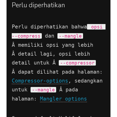
Perlu diperhatikan
Perlu diperhatikan bahwa
 opsi 
 dan 
--compress
--mangle
Â memiliki opsi yang lebih 
Â detail lagi, opsi lebih 
detail untuk Â 
--compressor
Â dapat dilihat pada halaman: 
Compressor-options
, sedangkan 
untuk 
 Â pada 
--mangle
halaman: 
Mangler options