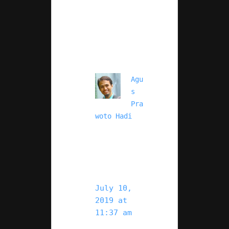
Agu
s 
Pra
woto Hadi
July 10, 
2019 at 
11:37 am